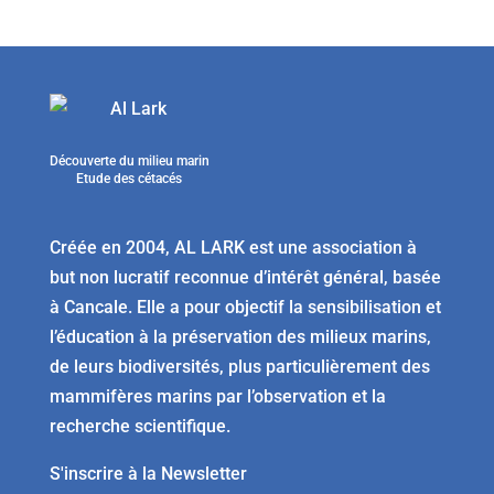
Découverte du milieu marin
Etude des cétacés
Créée en 2004, AL LARK est une association à
but non lucratif reconnue d’intérêt général, basée
à Cancale. Elle a pour objectif la sensibilisation et
l’éducation à la préservation des milieux marins,
de leurs biodiversités, plus particulièrement des
mammifères marins par l’observation et la
recherche scientifique.
S'inscrire à la Newsletter