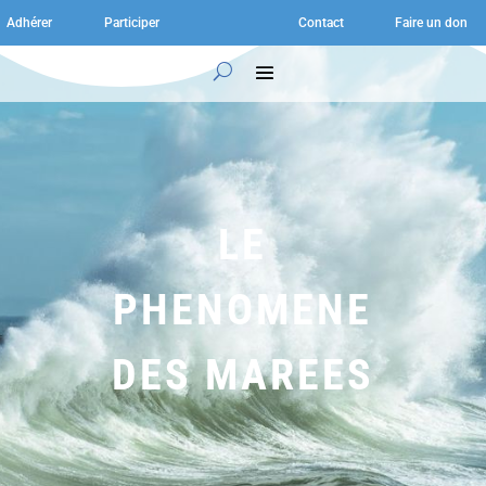
Adhérer
Participer
Contact
Faire un don
LE
PHENOMENE
DES MAREES