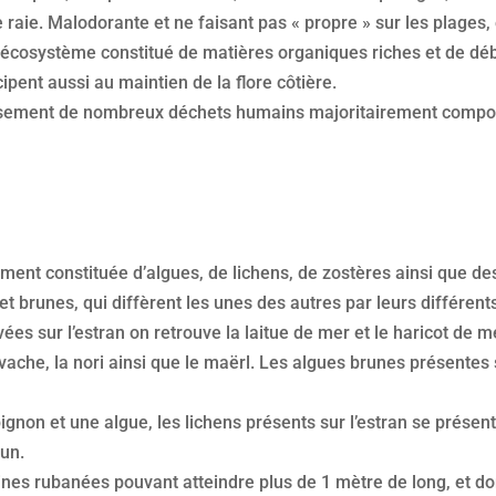
raie. Malodorante et ne faisant pas « propre » sur les plages, 
le écosystème constitué de matières organiques riches et de dé
ipent aussi au maintien de la flore côtière.
usement de nombreux déchets humains majoritairement composé
ement constituée d’algues, de lichens, de zostères ainsi que des
s et brunes, qui diffèrent les unes des autres par leurs différ
es sur l’estran on retrouve la laitue de mer et le haricot de 
che, la nori ainsi que le maërl. Les algues brunes présentes su
non et une algue, les lichens présents sur l’estran se présen
run.
es rubanées pouvant atteindre plus de 1 mètre de long, et dont