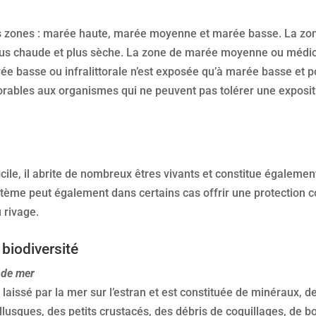
ois zones : marée haute, marée moyenne et marée basse. La zon
us chaude et plus sèche. La zone de marée moyenne ou médio
 basse ou infralittorale n’est exposée qu’à marée basse et po
vorables aux organismes qui ne peuvent pas tolérer une exposit
ficile, il abrite de nombreux êtres vivants et constitue égaleme
stème peut également dans certains cas offrir une protection c
 rivage.
 biodiversité
e de mer
 laissé par la mer sur l’estran et est constituée de minéraux, d
lusques, des petits crustacés, des débris de coquillages, de b