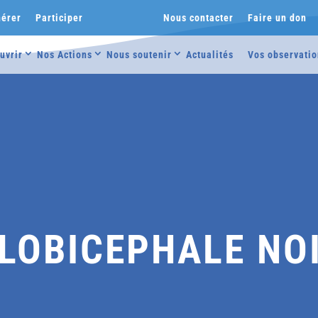
érer
Participer
Nous contacter
Faire un don
uvrir
Nos Actions
Nous soutenir
Actualités
Vos observatio
LOBICEPHALE NO