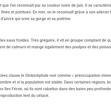
 que l’on reconnait par sa couleur noire de jais. Il se caracté
fines et pointues. En mer, on le reconnaît grâce à son aileron t
d’ancre qui orne sa gorge et sa poitrine.
es eaux froides. Très grégaire, il vit en groupe comptant de q
alement de calmars et mange également des poulpes et des poisso
ées classe le Globicéphale noir comme « préoccupation mineure
ur nombre et si la population est stable. Dans certaines régions,
les îles Féroé, où ils sont rabattus dans des baies peu profond
reproduction lent du cétacé.